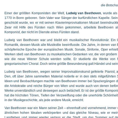
die Botscha
Einer der größten Komponisten der Welt,
Ludwig van Beethoven
, wurde al
1770 in Bonn geboren. Sein Vater war Sänger der kurfürstlichen Kapelle. Sein 
geschickt wurde, wo er mit seinen Klavierimprovisationen Mozart beeindruckte.
Zwar mit Hilfe des Fürsten nach Wien gekommen, arbeitete Beethoven als
Komponist, der nicht im Dienste eines Fürsten stand.
Ludwig van Beethoven war und bleibt ein musikalischer Revolutionär. Ein
Romantik, dessen Musik alle Musikstile beeinflusste. Die Jahre, in denen van
schöpferische Epoche der europäischen Musik. Sonate, Sinfonie, Oper erhiel
Werken stieß van Beethoven zu musikalischen Gedanken vor, die von großem E
wie die neue Wiener Schule werden sollte. Er studierte die Werke von 
gregorianischen Choral. Doch seine größte Bewunderung galt Händel und sein
Ludwig van Beethoven, wegen seiner Improvisationskunst gefeierte Pianist, 
Den, oft über Jahre sammelten Material notierte er in den stets mitgeführten
Ideen und Beobachtungen machte van Beethoven immer bei Spaziergängen durch
die Aristokratie und reiche Bürger von Wien und wurde auch von denen befö
Werke unverständlich und deswegen auch belächelt. Er ist der größte Komponi
hat die höchsten Tönen, Tiefen der Verzweiflung oder die unerhörte Schönhei
in der Musikgeschichte, als jede andere Musik, erreicht.
Van Beethoven war ein Mann seiner Zeit – ehrenhaft und vornehmend, immer 
ähnlichen hohen Idealen verkörperten und das gleiche Niveau, wie er mein
Landleben und immer wieder verlass er die Stadt, um das Sommer auf de