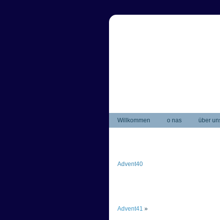
Willkommen
o nas
über un
Advent40
Advent41
»