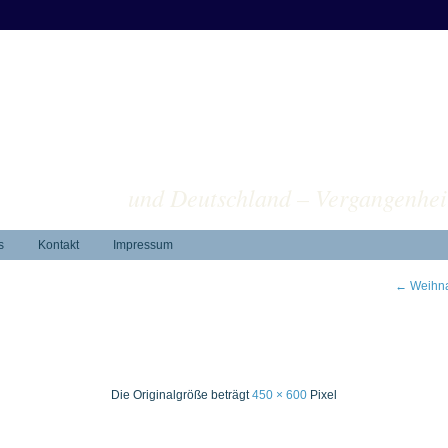
ver
und Deutschland – Vergangenhei
s
Kontakt
Impressum
←
Weihnac
Die Originalgröße beträgt
450 × 600
Pixel