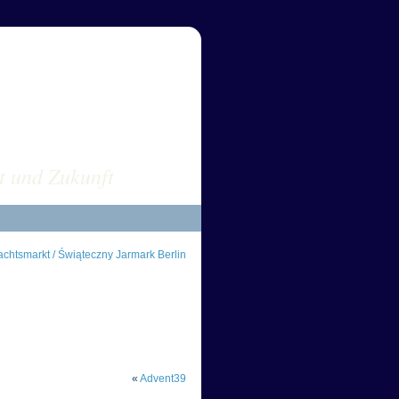
sus POLEN
t und Zukunft
htsmarkt / Świąteczny Jarmark Berlin
«
Advent39