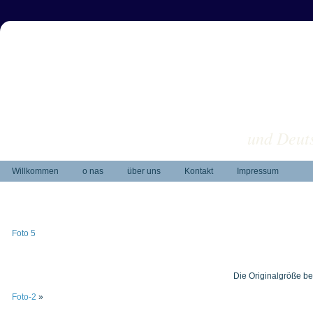
und Deuts
Willkommen
o nas
über uns
Kontakt
Impressum
Foto 5
Die Originalgröße be
Foto-2
»