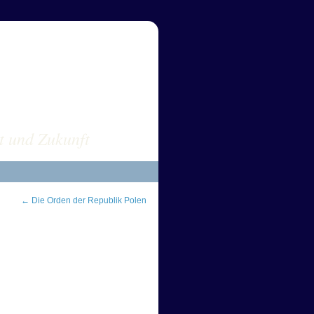
sus POLEN
t und Zukunft
←
Die Orden der Republik Polen