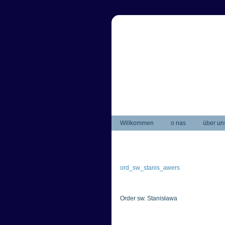
Willkommen
o nas
über un
ord_sw_stanis_awers
Order sw. Stanisława