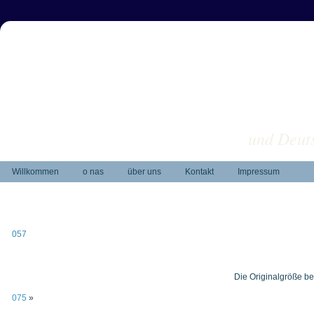
und Deuts
Willkommen
o nas
über uns
Kontakt
Impressum
057
Die Originalgröße be
075
»