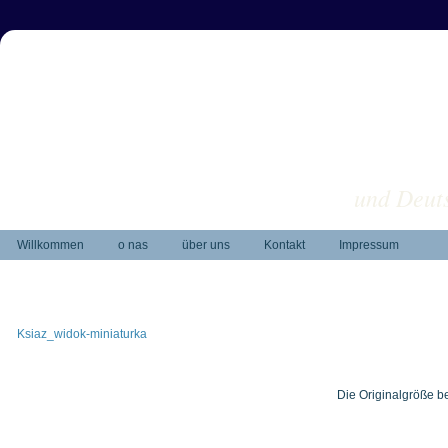
und Deuts
Willkommen
o nas
über uns
Kontakt
Impressum
Ksiaz_widok-miniaturka
Die Originalgröße b