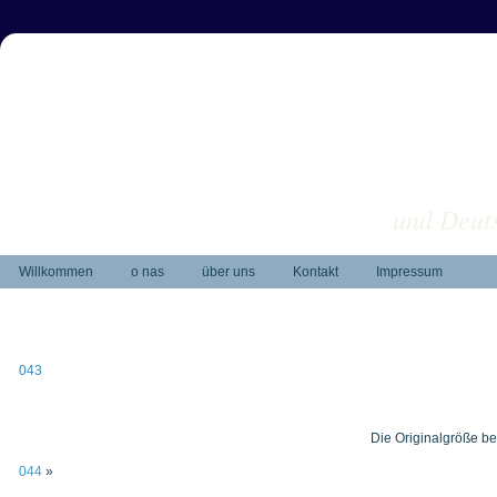
und Deuts
Willkommen
o nas
über uns
Kontakt
Impressum
043
Die Originalgröße be
044
»