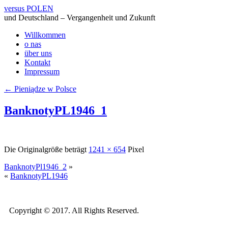
versus POLEN
und Deutschland – Vergangenheit und Zukunft
Willkommen
o nas
über uns
Kontakt
Impressum
←
Pieniądze w Polsce
BanknotyPL1946_1
Die Originalgröße beträgt
1241 × 654
Pixel
BanknotyPl1946_2
»
«
BanknotyPL1946
Copyright © 2017. All Rights Reserved.