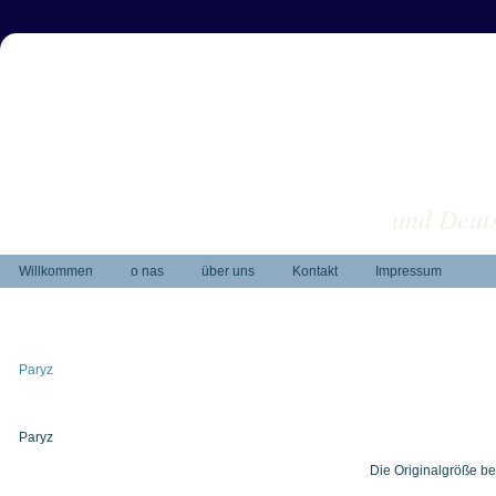
und Deuts
Willkommen
o nas
über uns
Kontakt
Impressum
Paryz
Paryz
Die Originalgröße be