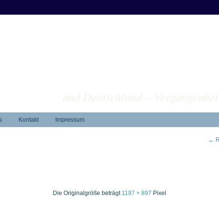
ver
und Deutschland – Vergangenhei
s
Kontakt
Impressum
←
R
Die Originalgröße beträgt
1197 × 897
Pixel