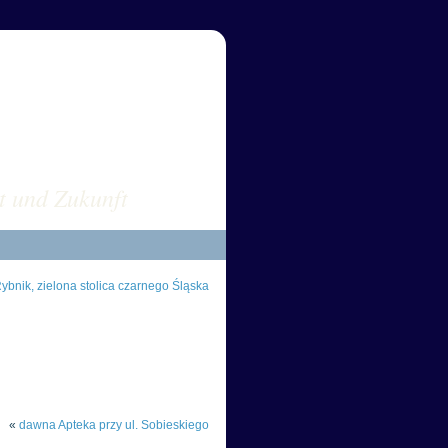
sus POLEN
t und Zukunft
ybnik, zielona stolica czarnego Śląska
«
dawna Apteka przy ul. Sobieskiego