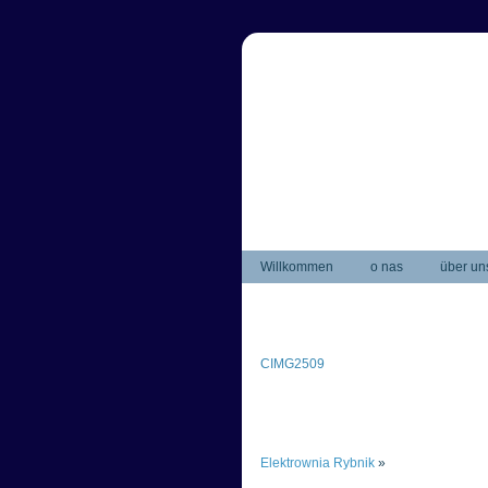
Willkommen
o nas
über un
CIMG2509
Elektrownia Rybnik
»