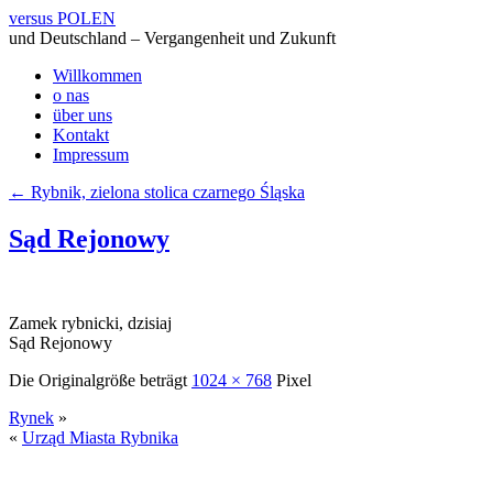
versus POLEN
und Deutschland – Vergangenheit und Zukunft
Willkommen
o nas
über uns
Kontakt
Impressum
←
Rybnik, zielona stolica czarnego Śląska
Sąd Rejonowy
Zamek rybnicki, dzisiaj
Sąd Rejonowy
Die Originalgröße beträgt
1024 × 768
Pixel
Rynek
»
«
Urząd Miasta Rybnika