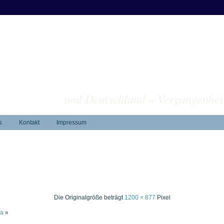
ver
und Deutschland – Vergangenhei
s
Kontakt
Impressum
Die Originalgröße beträgt
1200 × 877
Pixel
za
»