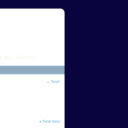
sus POLEN
t und Zukunft
←
Toruń
«
Toruń noca