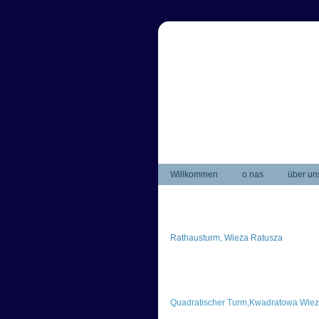
Willkommen
o nas
über un
Rathausturm, Wieża Ratusza
Quadratischer Turm,Kwadratowa Wie