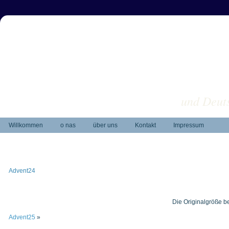
und Deuts
Willkommen
o nas
über uns
Kontakt
Impressum
Advent24
Die Originalgröße b
Advent25
»