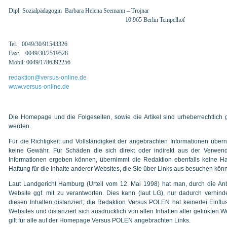
Dipl. Sozialpädagogin
Barbara Helena Seemann – Trojn
10 965 Berlin Tempelh
Tel.: 0049/30/91543326
Fax: 0049/30/2519528
Mobil: 0049/1786392256
redaktion@versus-online.de
www.versus-online.de
Die Homepage und die Folgeseiten, sowie die Artikel sind urheberrechtlich ges
werden.
Für die Richtigkeit und Vollständigkeit der angebrachten Informationen überni
keine Gewähr. Für Schäden die sich direkt oder indirekt aus der Verwen
Informationen ergeben können, übernimmt die Redaktion ebenfalls keine Ha
Haftung für die Inhalte anderer Websites, die Sie über Links aus besuchen kön
Laut Landgericht Hamburg (Urteil vom 12. Mai 1998) hat man, durch die Anbr
Website ggf. mit zu verantworten. Dies kann (laut LG), nur dadurch verhin
diesen Inhalten distanziert; die Redaktion Versus POLEN hat keinerlei Einflus
Websites und distanziert sich ausdrücklich von allen Inhalten aller gelinkten
gilt für alle auf der Homepage Versus POLEN angebrachten Links.