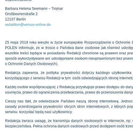
Barbara Helena Seemann – Trojnar
Großbeerenstraße 2
12107 Berlin
redaktion@versus-online.de
25 maja 2018 roku weszło w życie europejskie Rozporządzenie o Ochroni
POLEN informuje, że w trosce o Państwa dane osobowe jak również udostęp
wszelkie treści będące w posiadaniu Redakcji chronione są prawem oraz p
sposób wykorzystywane ani udostępniane osobom nieuprawnionym bez pisem
o Ochronie Danych Osobowych).
Redakcja zapewnia, że polityka prywatności dotyczy każdego użytkownika
korzystającego z serwisu Redakcji w tym osób odwiedzających stronę internet
Każdej osobie współpracującej z Redakcją przysługuje prawo dostępu do danyc
usunięcia, prawo do ograniczenia przetwarzania, prawo do przenoszenia dany
Cieszy nas fakt, że odwiedzacie Państwo naszą stronę internetową. Jedno
zasady przestrzegania prywatności obcych stron internetowych, z których po
serwisu korzystać będą nasi użytkownicy.
Redakcja zwraca uwagę, że transmisja danych osobowych w internecie, np. 
bezpieczeństwa. Pełna ochrona danych osobowych przed dostępem osób trzecic