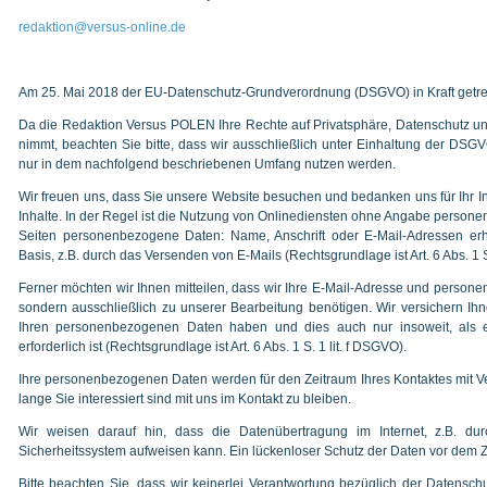
redaktion@versus-online.de
Am 25. Mai 2018 der EU-Datenschutz-Grundverordnung (DSGVO) in Kraft getre
Da die Redaktion Versus POLEN Ihre Rechte auf Privatsphäre, Datenschutz un
nimmt, beachten Sie bitte, dass wir ausschließlich unter Einhaltung der DS
nur in dem nachfolgend beschriebenen Umfang nutzen werden.
Wir freuen uns, dass Sie unsere Website besuchen und bedanken uns für Ihr I
Inhalte. In der Regel ist die Nutzung von Onlinediensten ohne Angabe person
Seiten personenbezogene Daten: Name, Anschrift oder E-Mail-Adressen erhob
Basis, z.B. durch das Versenden von E-Mails (Rechtsgrundlage ist Art. 6 Abs. 1 S
Ferner möchten wir Ihnen mitteilen, dass wir Ihre E-Mail-Adresse und persone
sondern ausschließlich zu unserer Bearbeitung benötigen. Wir versichern Ih
Ihren personenbezogenen Daten haben und dies auch nur insoweit, al
erforderlich ist (Rechtsgrundlage ist Art. 6 Abs. 1 S. 1 lit. f DSGVO).
Ihre personenbezogenen Daten werden für den Zeitraum Ihres Kontaktes mit V
lange Sie interessiert sind mit uns im Kontakt zu bleiben.
Wir weisen darauf hin, dass die Datenübertragung im Internet, z.B. d
Sicherheitssystem aufweisen kann. Ein lückenloser Schutz der Daten vor dem Zugr
Bitte beachten Sie, dass wir keinerlei Verantwortung bezüglich der Datensc