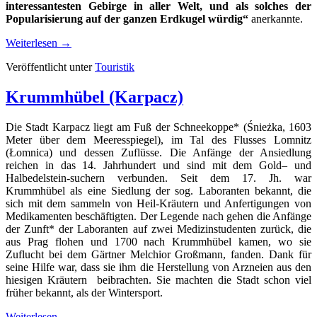
interessantesten Gebirge in aller Welt, und als solches der
Popularisierung auf der ganzen Erdkugel würdig“
anerkannte.
Weiterlesen
→
Veröffentlicht unter
Touristik
Krummhübel (Karpacz)
Die Stadt Karpacz liegt am Fuß der Schneekoppe* (Śnieżka, 1603
Meter über dem Meeresspiegel), im Tal des Flusses Lomnitz
(Łomnica) und dessen Zuflüsse. Die Anfänge der Ansiedlung
reichen in das 14. Jahrhundert und sind mit dem Gold– und
Halbedelstein-suchern verbunden. Seit dem 17. Jh. war
Krummhübel als eine Siedlung der sog. Laboranten bekannt, die
sich mit dem sammeln von Heil-Kräutern und Anfertigungen von
Medikamenten beschäftigten. Der Legende nach gehen die Anfänge
der Zunft* der Laboranten auf zwei Medizinstudenten zurück, die
aus Prag flohen und 1700 nach Krummhübel kamen, wo sie
Zuflucht bei dem Gärtner Melchior Großmann, fanden. Dank für
seine Hilfe war, dass sie ihm die Herstellung von Arzneien aus den
hiesigen Kräutern beibrachten. Sie machten die Stadt schon viel
früher bekannt, als der Wintersport.
Weiterlesen
→