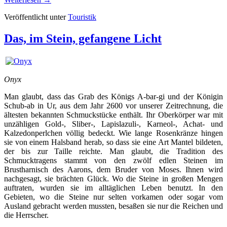
Veröffentlicht unter
Touristik
Das, im Stein, gefangene Licht
Onyx
Man glaubt, dass das Grab des Königs A-bar-gi und der Königin
Schub-ab in Ur, aus dem Jahr 2600 vor unserer Zeitrechnung, die
ältesten bekannten Schmuckstücke enthält. Ihr Oberkörper war mit
unzähligen Gold-, Sliber-, Lapislazuli-, Karneol-, Achat- und
Kalzedonperlchen völlig bedeckt. Wie lange Rosenkränze hingen
sie von einem Halsband herab, so dass sie eine Art Mantel bildeten,
der bis zur Taille reichte. Man glaubt, die Tradition des
Schmucktragens stammt von den zwölf edlen Steinen im
Brustharnisch des Aarons, dem Bruder von Moses. Ihnen wird
nachgesagt, sie brächten Glück. Wo die Steine in großen Mengen
auftraten, wurden sie im alltäglichen Leben benutzt. In den
Gebieten, wo die Steine nur selten vorkamen oder sogar vom
Ausland gebracht werden mussten, besaßen sie nur die Reichen und
die Herrscher.