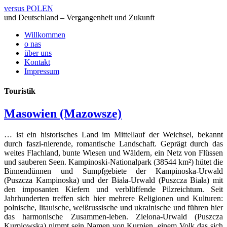
versus POLEN
und Deutschland – Vergangenheit und Zukunft
Willkommen
o nas
über uns
Kontakt
Impressum
Touristik
Masowien (Mazowsze)
… ist ein historisches Land im Mittellauf der Weichsel, bekannt
durch faszi-nierende, romantische Landschaft. Geprägt durch das
weites Flachland, bunte Wiesen und Wäldern, ein Netz von Flüssen
und sauberen Seen. Kampinoski-Nationalpark (38544 km²) hütet die
Binnendünnen und Sumpfgebiete der Kampinoska-Urwald
(Puszcza Kampinoska) und der Biała-Urwald (Puszcza Biała) mit
den imposanten Kiefern und verblüffende Pilzreichtum. Seit
Jahrhunderten treffen sich hier mehrere Religionen und Kulturen:
polnische, litauische, weißrussische und ukrainische und führen hier
das harmonische Zusammen-leben. Zielona-Urwald (Puszcza
Kurpiowska) nimmt sein Namen von Kurpien, einem Volk das sich