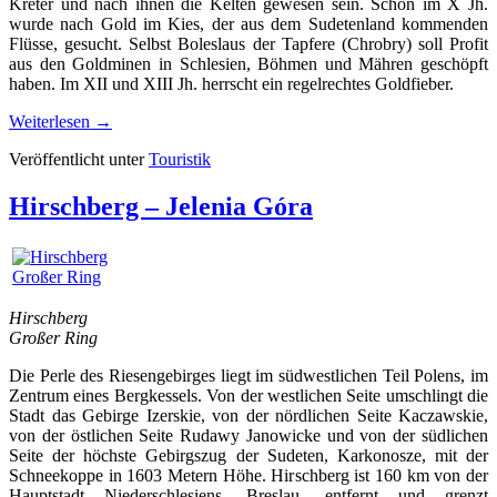
Kreter und nach ihnen die Kelten gewesen sein. Schon im X Jh.
wurde nach Gold im Kies, der aus dem Sudetenland kommenden
Flüsse, gesucht. Selbst Boleslaus der Tapfere (Chrobry) soll Profit
aus den Goldminen in Schlesien, Böhmen und Mähren geschöpft
haben. Im XII und XIII Jh. herrscht ein regelrechtes Goldfieber.
Weiterlesen
→
Veröffentlicht unter
Touristik
Hirschberg – Jelenia Góra
Hirschberg
Großer Ring
Die Perle des Riesengebirges liegt im südwestlichen Teil Polens, im
Zentrum eines Bergkessels. Von der westlichen Seite umschlingt die
Stadt das Gebirge Izerskie, von der nördlichen Seite Kaczawskie,
von der östlichen Seite Rudawy Janowicke und von der südlichen
Seite der höchste Gebirgszug der Sudeten, Karkonosze, mit der
Schneekoppe in 1603 Metern Höhe. Hirschberg ist 160 km von der
Hauptstadt Niederschlesiens, Breslau, entfernt und grenzt