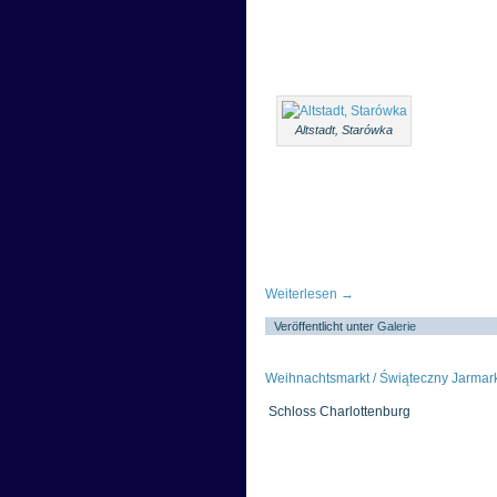
Altstadt, Starówka
Weiterlesen
→
Veröffentlicht unter
Galerie
Weihnachtsmarkt / Świąteczny Jarmark
Schloss Charlottenburg