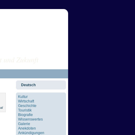
sus POLEN
t und Zukunft
Deutsch
Kultur
Wirtschaft
Geschichte
al
Touristik
Biografie
Wissenswertes
Galerie
Anekdoten
Ankündigungen