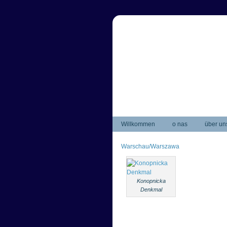
Willkommen
o nas
über un
Warschau/Warszawa
Konopnicka
Denkmal