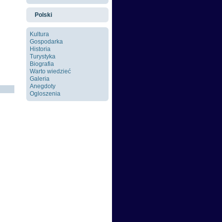
Polski
Kultura
Gospodarka
Historia
Turystyka
Biografia
Warto wiedzieć
Galeria
Anegdoty
Ogloszenia