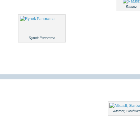
Ratusz
Rynek Panorama
Altstadt, Starówk