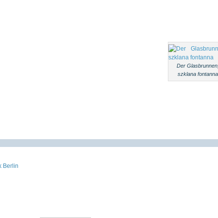
Der Glasbrunnen
szklana fontanna
 Berlin