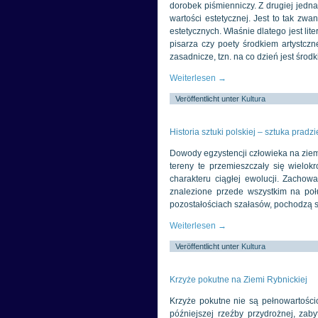
dorobek piśmienniczy. Z drugiej jedna
wartości estetycznej. Jest to tak zw
estetycznych. Właśnie dlatego jest lite
pisarza czy poety środkiem artystcz
zasadnicze, tzn. na co dzień jest śro
Weiterlesen
→
Veröffentlicht unter
Kultura
Historia sztuki polskiej – sztuka pradz
Dowody egzystencji człowieka na ziemi
tereny te przemieszczały się wielok
charakteru ciągłej ewolucji. Zachowa
znalezione przede wszystkim na połu
pozostałościach szałasów, pochodzą s
Weiterlesen
→
Veröffentlicht unter
Kultura
Krzyże pokutne na Ziemi Rybnickiej
Krzyże pokutne nie są pełnowartości
późniejszej rzeźby przydrożnej, zab