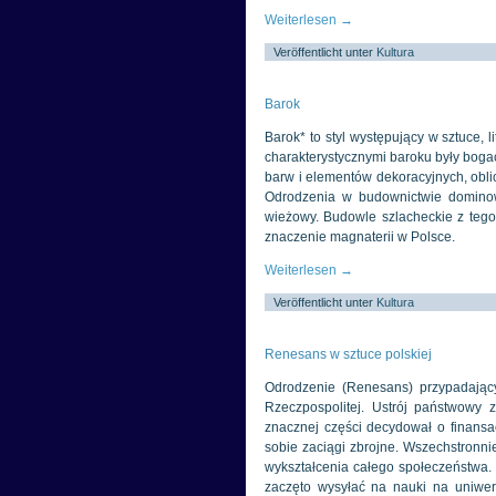
Weiterlesen
→
Veröffentlicht unter
Kultura
Barok
Barok* to styl występujący w sztuce, 
charakterystycznymi baroku były boga
barw i elementów dekoracyjnych, oblic
Odrodzenia w budownictwie dominow
wieżowy. Budowle szlacheckie z tego 
znaczenie magnaterii w Polsce.
Weiterlesen
→
Veröffentlicht unter
Kultura
Renesans w sztuce polskiej
Odrodzenie (Renesans) przypadający
Rzeczpospolitej. Ustrój państwowy
znacznej części decydował o finansa
sobie zaciągi zbrojne. Wszechstronnie 
wykształcenia całego społeczeństwa. 
zaczęto wysyłać na nauki na uniwer