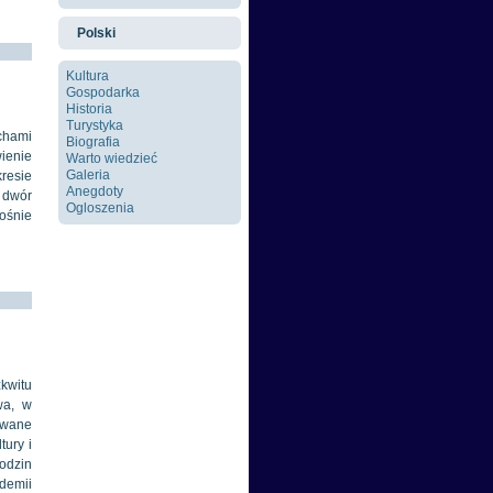
Polski
Kultura
Gospodarka
Historia
Turystyka
echami
Biografia
wienie
Warto wiedzieć
Galeria
kresie
Anegdoty
 dwór
Ogloszenia
rośnie
kwitu
wa, w
owane
tury i
rodzin
demii