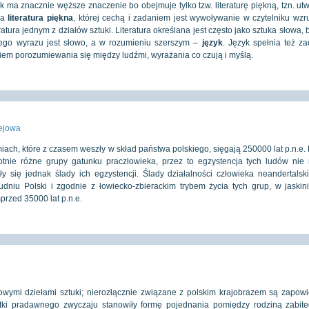
k ma znacznie węższe znaczenie bo obejmuje tylko tzw. literaturę piękną, tzn. ut
ana
literatura piękna
, której cechą i zadaniem jest wywoływanie w czytelniku wz
ratura jednym z działów sztuki. Literatura określana jest często jako sztuka słowa, 
nego wyrazu jest słowo, a w rozumieniu szerszym –
język
. Język spełnia też z
dkiem porozumiewania się między ludźmi, wyrażania co czują i myślą.
iejowa
ach, które z czasem weszły w skład państwa polskiego, sięgają 250000 lat p.n.e.
rotnie różne grupy gatunku praczłowieka, przez to egzystencja tych ludów nie 
ły się jednak ślady ich egzystencji. Ślady działalności człowieka neandertalsk
dniu Polski i zgodnie z łowiecko-zbierackim trybem życia tych grup, w jaskini
przed 35000 lat p.n.e.
owymi dziełami sztuki; nierozłącznie związane z polskim krajobrazem są zapowi
ytki pradawnego zwyczaju stanowiły formę pojednania pomiędzy rodziną zabite