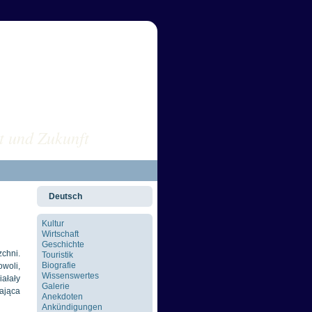
sus POLEN
t und Zukunft
Deutsch
Kultur
Wirtschaft
Geschichte
chni.
Touristik
Biografie
owoli,
Wissenswertes
iałały
Galerie
ająca
Anekdoten
Ankündigungen