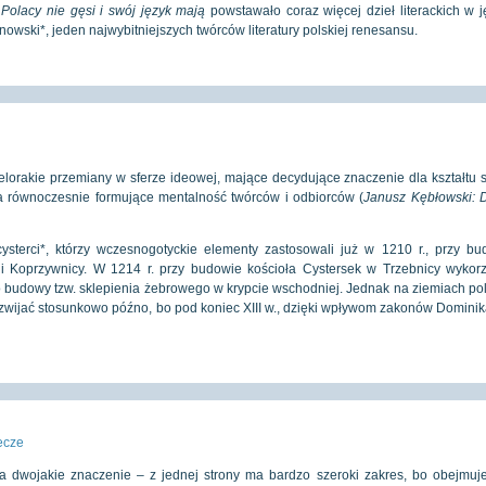
*
Polacy nie gęsi i swój język mają
powstawało coraz więcej dzieł literackich w j
owski*, jeden najwybitniejszych twórców literatury polskiej renesansu.
elorakie przemiany w sferze ideowej, mające decydujące znaczenie dla kształtu s
a równoczesnie formujące mentalność twórców i odbiorców (
Janusz Kębłowski: D
cysterci*, którzy wczesnogotyckie elementy zastosowali już w 1210 r., przy bu
 Koprzywnicy. W 1214 r. przy budowie kościoła Cystersek w Trzebnicy wykorzy
 budowy tzw. sklepienia żebrowego w krypcie wschodniej. Jednak na ziemiach pol
 rozwijać stosunkowo późno, bo pod koniec XIII w., dzięki wpływom zakonów Domin
iecze
 dwojakie znaczenie – z jednej strony ma bardzo szeroki zakres, bo obejmuje