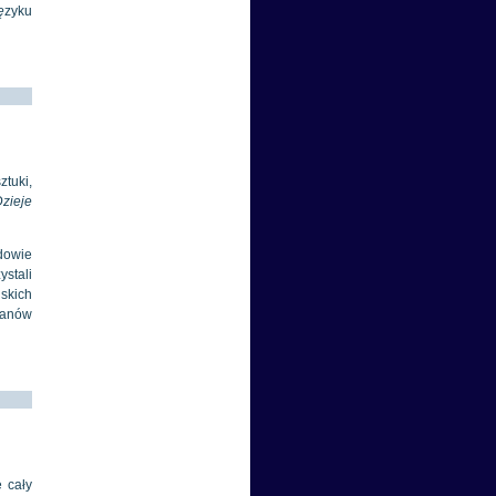
ę
zyku
ztuki,
zieje
dowie
stali
skich
ikanów
 cały