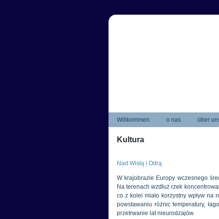
Willkommen
o nas
über un
Kultura
Nad Wisłą i Odrą
W krajobrazie Europy wczesnego śred
Na terenach wzdłuż rzek koncentrował
co z kolei miało korzystny wpływ na r
powstawaniu różnic temperatury, łag
przetrwanie lat nieurodzajów.