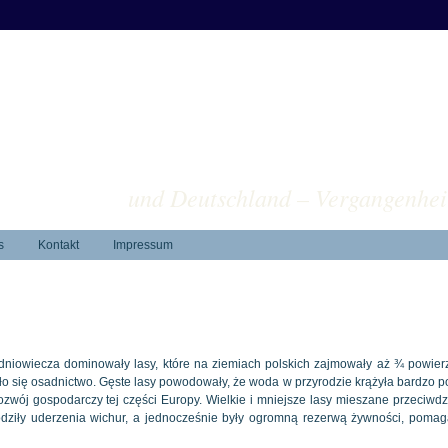
ver
und Deutschland – Vergangenhei
s
Kontakt
Impressum
niowiecza dominowały lasy, które na ziemiach polskich zajmowały aż ¾ powierz
o się osadnictwo. Gęste lasy powodowały, że woda w przyrodzie krążyła bardzo p
ozwój gospodarczy tej części Europy. Wielkie i mniejsze lasy mieszane przeciwdz
odziły uderzenia wichur, a jednocześnie były ogromną rezerwą żywności, pomag