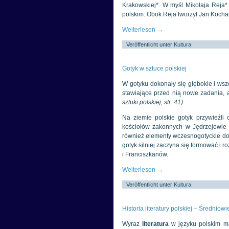
Krakowskiej*. W myśl Mikołaja Reja
polskim. Obok Reja tworzył Jan Kochan
Weiterlesen
→
Veröffentlicht unter
Kultura
Gotyk w sztuce polskiej
W gotyku dokonały się głębokie i wsz
stawiające przed nią nowe zadania, 
sztuki polskiej, str. 41)
Na ziemie polskie gotyk przywieźli 
kościołów zakonnych w Jędrzejowie i
również elementy wczesnogotyckie do
gotyk silniej zaczyna się formować i
i Franciszkanów.
Weiterlesen
→
Veröffentlicht unter
Kultura
Historia literatury polskiej – Średniow
Wyraz
literatura
w języku polskim ma