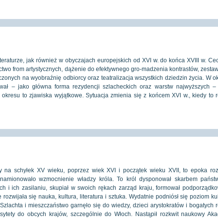
literaturze, jak również w obyczajach europejskich od XVI w. do końca XVIII w. C
ctwo from artystycznych, dążenie do efektywnego gro-madzenia kontrastów, zesta
zonych na wyobraźnię odbiorcy oraz teatralizacja wszystkich dziedzin życia. W o
ał – jako główna forma rezydencji szlacheckich oraz warstw najwyższych –
okresu to zjawiska wyjątkowe. Sytuacja zmienia się z końcem XVI w., kiedy to 
 na schyłek XV wieku, poprzez wiek XVI i początek wieku XVII, to epoka roz
 znamionowało wzmocnienie władzy króla. To król dysponował skarbem państ
ch i ich zasilaniu, skupiał w swoich rękach zarząd kraju, formował podporządk
rozwijała się nauka, kultura, literatura i sztuka. Wydatnie podniósł się poziom kul
Szlachta i mieszczaństwo garnęło się do wiedzy, dzieci arystokratów i bogatych 
sytety do obcych krajów, szczególnie do Włoch. Nastąpił rozkwit naukowy Aka