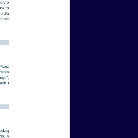
wory o
ruszeń
bo dla
adanie
 Przez
miała
iego*,
ach i
edzią
go, a