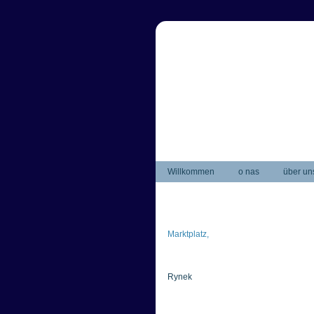
Willkommen
o nas
über un
Marktplatz,
Rynek