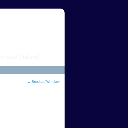
s POLEN
it und Zukunft
←
Breslau / Wrocław