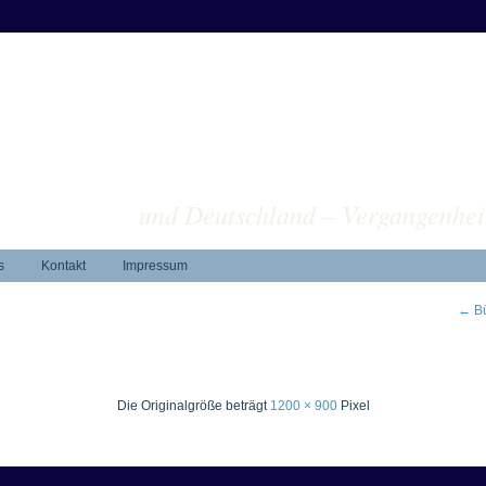
ver
und Deutschland – Vergangenhei
s
Kontakt
Impressum
←
Bü
Die Originalgröße beträgt
1200 × 900
Pixel