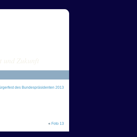
sus POLEN
t und Zukunft
rgerfest des Bundespräsidenten 2013
«
Foto 13