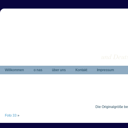
und Deuts
Willkommen
o nas
über uns
Kontakt
Impressum
Die Originalgröße be
Foto 33
»