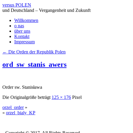
versus POLEN
und Deutschland – Vergangenheit und Zukunft
Willkommen
o nas
über uns
Kontakt
Impressum
←
Die Orden der Republik Polen
ord_sw_stanis_awers
Order sw. Stanisława
Die Originalgröße beträgt
125 × 176
Pixel
orzel_order
»
«
orzel_bialy_KP
Copyright © 2017. All Rights Reserved.