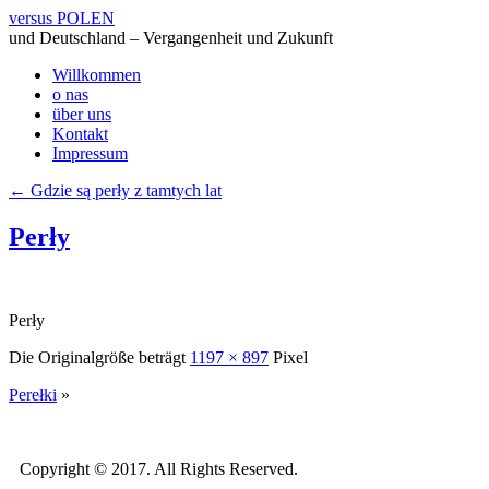
versus POLEN
und Deutschland – Vergangenheit und Zukunft
Willkommen
o nas
über uns
Kontakt
Impressum
←
Gdzie są perły z tamtych lat
Perły
Perły
Die Originalgröße beträgt
1197 × 897
Pixel
Perełki
»
Copyright © 2017. All Rights Reserved.