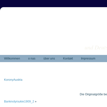
und Deuts
Willkommen
o nas
über uns
Kontakt
Impressum
KoronyAustria
Die Originalgröße be
Banknotyrsukie1909_2
»