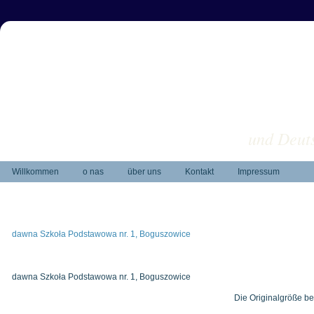
und Deuts
Willkommen
o nas
über uns
Kontakt
Impressum
dawna Szkoła Podstawowa nr. 1, Boguszowice
dawna Szkoła Podstawowa nr. 1, Boguszowice
Die Originalgröße be