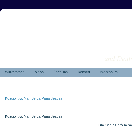
und Deuts
Willkommen
o nas
über uns
Kontakt
Impressum
Kościół pw. Naj. Serca Pana Jezusa
Kościół pw. Naj. Serca Pana Jezusa
Die Originalgröße be