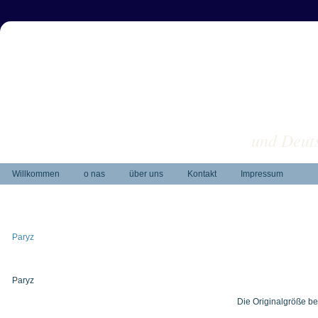
und Deuts
Willkommen
o nas
über uns
Kontakt
Impressum
Paryz
Paryz
Die Originalgröße be