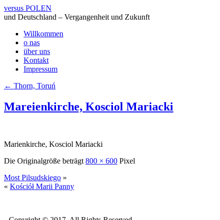
versus POLEN
und Deutschland – Vergangenheit und Zukunft
Willkommen
o nas
über uns
Kontakt
Impressum
←
Thorn, Toruń
Mareienkirche, Kosciol Mariacki
Marienkirche, Kosciol Mariacki
Die Originalgröße beträgt
800 × 600
Pixel
Most Pilsudskiego
»
«
Kościół Marii Panny
Copyright © 2017. All Rights Reserved.