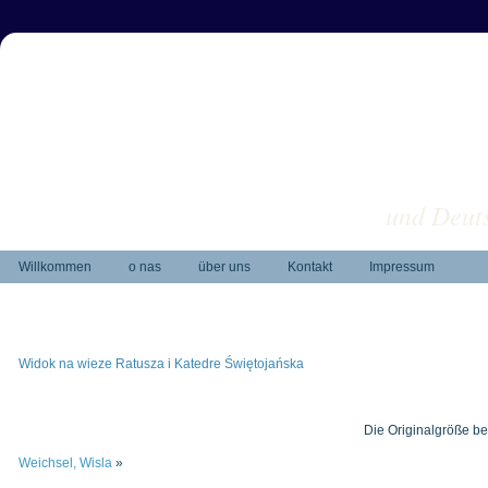
und Deuts
Willkommen
o nas
über uns
Kontakt
Impressum
Widok na wieze Ratusza i Katedre Świętojańska
Die Originalgröße be
Weichsel, Wisla
»