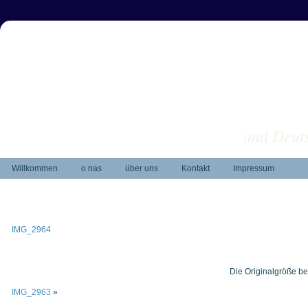
und Deuts
Willkommen
o nas
über uns
Kontakt
Impressum
IMG_2964
Die Originalgröße be
IMG_2963
»