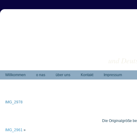
und Deuts
Willkommen
o nas
über uns
Kontakt
Impressum
IMG_2978
Die Originalgröße be
IMG_2961
»