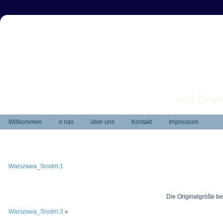
und Deuts
Willkommen
o nas
über uns
Kontakt
Impressum
Warszawa_Srodm.1
Die Originalgröße be
Warszawa_Srodm.3
»