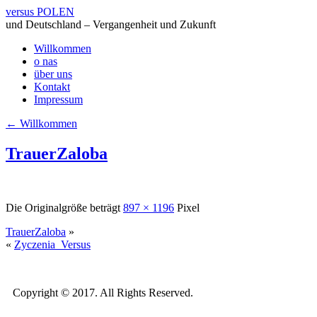
versus POLEN
und Deutschland – Vergangenheit und Zukunft
Willkommen
o nas
über uns
Kontakt
Impressum
←
Willkommen
TrauerZaloba
Die Originalgröße beträgt
897 × 1196
Pixel
TrauerZaloba
»
«
Zyczenia_Versus
Copyright © 2017. All Rights Reserved.