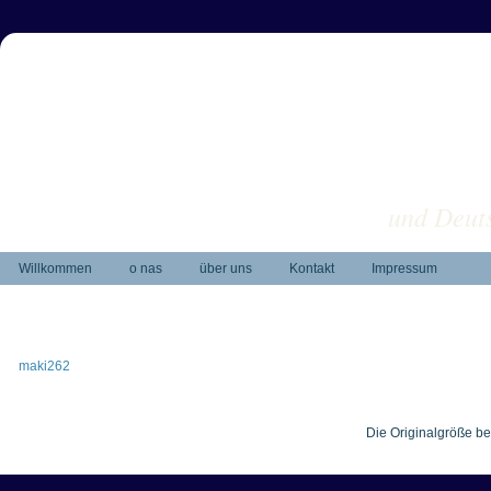
und Deuts
Willkommen
o nas
über uns
Kontakt
Impressum
maki262
Die Originalgröße be