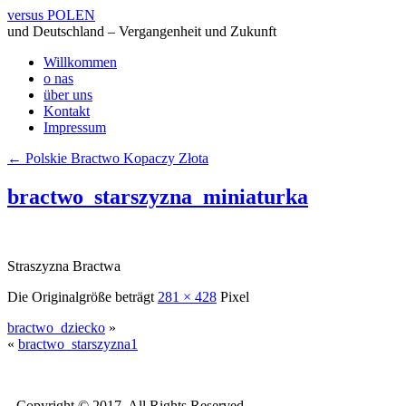
versus POLEN
und Deutschland – Vergangenheit und Zukunft
Willkommen
o nas
über uns
Kontakt
Impressum
←
Polskie Bractwo Kopaczy Złota
bractwo_starszyzna_miniaturka
Straszyzna Bractwa
Die Originalgröße beträgt
281 × 428
Pixel
bractwo_dziecko
»
«
bractwo_starszyzna1
Copyright © 2017. All Rights Reserved.