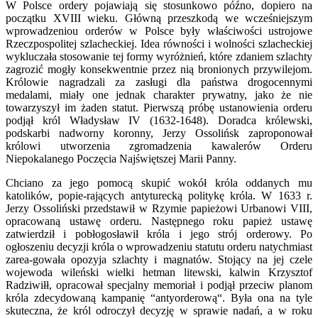
W Polsce ordery pojawiają się stosunkowo późno, dopiero na
początku XVIII wieku. Główną przeszkodą we wcześniejszym
wprowadzeniou orderów w Polsce były właściwości ustrojowe
Rzeczpospolitej szlacheckiej. Idea równości i wolności szlacheckiej
wykluczała stosowanie tej formy wyróżnień, które zdaniem szlachty
zagrozić mogły konsekwentnie przez nią bronionych przywilejom.
Królowie nagradzali za zasługi dla państwa drogocennymi
medalami, miały one jednak charakter prywatny, jako że nie
towarzyszył im żaden statut. Pierwszą próbę ustanowienia orderu
podjął król Władysław IV (1632-1648). Doradca królewski,
podskarbi nadworny koronny, Jerzy Ossolińsk zaproponował
królowi utworzenia zgromadzenia kawalerów Orderu
Niepokalanego Poczęcia Najświętszej Marii Panny.
Chciano za jego pomocą skupić wokół króla oddanych mu
katolików, popie-rających antyturecką politykę króla. W 1633 r.
Jerzy Ossoliński przedstawił w Rzymie papieżowi Urbanowi VIII,
opracowaną ustawę orderu. Następnego roku papież ustawę
zatwierdził i pobłogosławił króla i jego strój orderowy. Po
ogłoszeniu decyzji króla o wprowadzeniu statutu orderu natychmiast
zarea-gowała opozyja szlachty i magnatów. Stojący na jej czele
wojewoda wileński wielki hetman litewski, kalwin Krzysztof
Radziwiłł, opracował specjalny memoriał i podjął przeciw planom
króla zdecydowaną kampanię “antyorderową“. Była ona na tyle
skuteczna, że król odroczył decyzję w sprawie nadań, a w roku