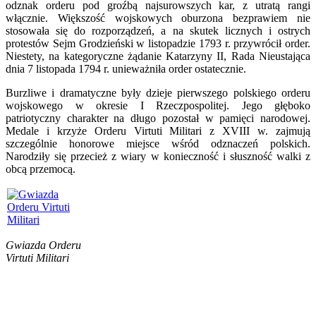
odznak orderu pod groźbą najsurowszych kar, z utratą rangi
włącznie. Większość wojskowych oburzona bezprawiem nie
stosowała się do rozporządzeń, a na skutek licznych i ostrych
protestów Sejm Grodzieński w listopadzie 1793 r. przywrócił order.
Niestety, na kategoryczne żądanie Katarzyny II, Rada Nieustająca
dnia 7 listopada 1794 r. unieważniła order ostatecznie.
Burzliwe i dramatyczne były dzieje pierwszego polskiego orderu
wojskowego w okresie I Rzeczpospolitej. Jego głęboko
patriotyczny charakter na długo pozostał w pamięci narodowej.
Medale i krzyże Orderu Virtuti Militari z XVIII w. zajmują
szczególnie honorowe miejsce wśród odznaczeń polskich.
Narodziły się przecież z wiary w konieczność i słuszność walki z
obcą przemocą.
Gwiazda Orderu
Virtuti Militari