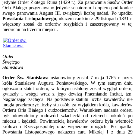
jedynie Order Złotego Runa (1429 r.). Za panowania Sasów Order
Orla Bialego przyznawano jedynie senatorom i dopiero pod koniec
swego panowania August III. zwiększył liczbę nadań. Po upadku
Powstania Listopadowego
, ukazem carskim z 29 listopada 1831 r.
włączony został do orderów rosyjskich i zaszeregowany w tej
hierarchii na trzecim miejscu.
Order
Świ
ętego
Stanisława
Order Św. Stanisława
ustanowiony został 7 maja 1765 r. przez
króla Stanisława Augusta Poniatowskiego. W tym samym dniu
ogłoszono statut orderu, w którym ustalony został wygląd orderu,
gwiazdy i wstęgi wraz z jego dewizą Praemiando Incitat, tzn.
Nagradzając zachęca. Na podstawie statutu liczba kawalerów nie
mogła przekroczyć liczby stu osób, za wyjątkiem króla, kawalerów
Orderu Orła Białego i cudzoziemców. Warunkiem nadania orderu
był udowodniony rodowód szlachecki od czterech pokoleń po
mieczu i kądzieli. Powinnością kawalerów orderu była wierność
królowi i Rzeczpospolitej oraz wspieranie ubogich. Po upadku
Powstania Listopadowego nakazem cara Mikołaj I z dnia 29