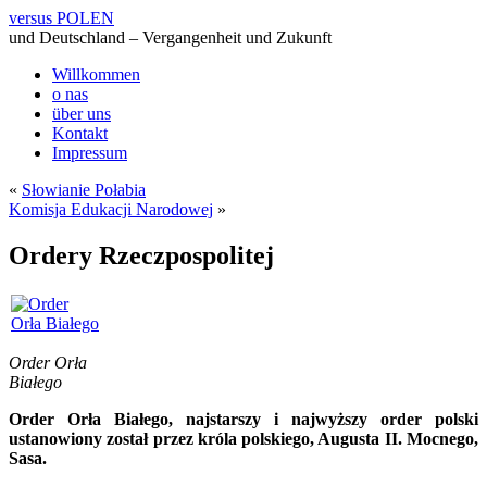
versus POLEN
und Deutschland – Vergangenheit und Zukunft
Willkommen
o nas
über uns
Kontakt
Impressum
«
Słowianie Połabia
Komisja Edukacji Narodowej
»
Ordery Rzeczpospolitej
Order Orła
Białego
Order Orła Białego, najstarszy i najwyższy order polski
ustanowiony został przez króla polskiego, Augusta II. Mocnego,
Sasa.