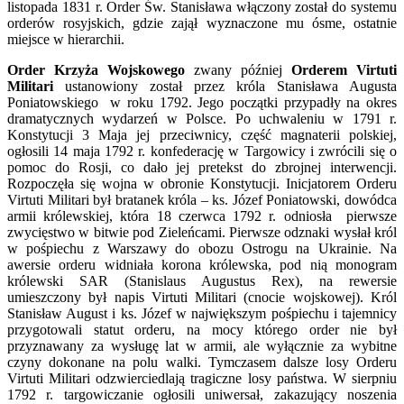
listopada 1831 r. Order Św. Stanisława włączony został do systemu
orderów rosyjskich, gdzie zajął wyznaczone mu ósme, ostatnie
miejsce w hierarchii.
Order Krzyża Wojskowego
zwany później
Orderem Virtuti
Militari
ustanowiony został przez króla Stanisława Augusta
Poniatowskiego w roku 1792. Jego początki przypadły na okres
dramatycznych wydarzeń w Polsce. Po uchwaleniu w 1791 r.
Konstytucji 3 Maja jej przeciwnicy, część magnaterii polskiej,
ogłosili 14 maja 1792 r. konfederację w Targowicy i zwrócili się o
pomoc do Rosji, co dało jej pretekst do zbrojnej interwencji.
Rozpoczęła się wojna w obronie Konstytucji. Inicjatorem Orderu
Virtuti Militari był bratanek króla – ks. Józef Poniatowski, dowódca
armii królewskiej, która 18 czerwca 1792 r. odniosła pierwsze
zwycięstwo w bitwie pod Zieleńcami. Pierwsze odznaki wysłał król
w pośpiechu z Warszawy do obozu Ostrogu na Ukrainie. Na
awersie orderu widniała korona królewska, pod nią monogram
królewski SAR (Stanislaus Augustus Rex), na rewersie
umieszczony był napis Virtuti Militari (cnocie wojskowej). Król
Stanisław August i ks. Józef w największym pośpiechu i tajemnicy
przygotowali statut orderu, na mocy którego order nie był
przyznawany za wysługę lat w armii, ale wyłącznie za wybitne
czyny dokonane na polu walki. Tymczasem dalsze losy Orderu
Virtuti Militari odzwierciedlają tragiczne losy państwa. W sierpniu
1792 r. targowiczanie ogłosili uniwersał, zakazujący noszenia