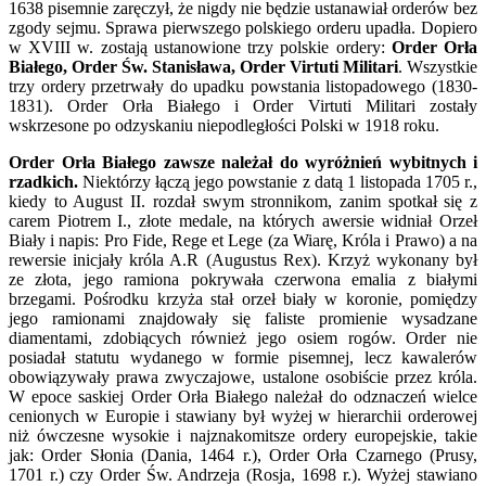
1638 pisemnie zaręczył, że nigdy nie będzie ustanawiał orderów bez
zgody sejmu. Sprawa pierwszego polskiego orderu upadła. Dopiero
w XVIII w. zostają ustanowione trzy polskie ordery:
Order Orła
Białego, Order Św. Stanisława, Order Virtuti Militari
. Wszystkie
trzy ordery przetrwały do upadku powstania listopadowego (1830-
1831). Order Orła Białego i Order Virtuti Militari zostały
wskrzesone po odzyskaniu niepodległości Polski w 1918 roku.
Order Orła Białego
zawsze należał do wyróżnień wybitnych i
rzadkich.
Niektórzy łączą jego powstanie z datą 1 listopada 1705 r.,
kiedy to August II. rozdał swym stronnikom, zanim spotkał się z
carem Piotrem I., złote medale, na których awersie widniał Orzeł
Biały i napis: Pro Fide, Rege et Lege (za Wiarę, Króla i Prawo) a na
rewersie inicjały króla A.R (Augustus Rex). Krzyż wykonany był
ze złota, jego ramiona pokrywała czerwona emalia z białymi
brzegami. Pośrodku krzyża stał orzeł biały w koronie, pomiędzy
jego ramionami znajdowały się faliste promienie wysadzane
diamentami, zdobiących również jego osiem rogów. Order nie
posiadał statutu wydanego w formie pisemnej, lecz kawalerów
obowiązywały prawa zwyczajowe, ustalone osobiście przez króla.
W epoce saskiej Order Orła Białego należał do odznaczeń wielce
cenionych w Europie i stawiany był wyżej w hierarchii orderowej
niż ówczesne wysokie i najznakomitsze ordery europejskie, takie
jak: Order Słonia (Dania, 1464 r.), Order Orła Czarnego (Prusy,
1701 r.) czy Order Św. Andrzeja (Rosja, 1698 r.). Wyżej stawiano