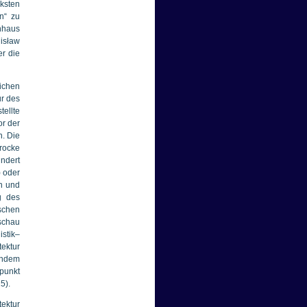
rksten
n“ zu
enhaus
nisław
er die
ichen
ur des
tellte
or der
n. Die
arocke
ndert
) oder
en und
g des
schen
schau
stik–
ektur
indem
epunkt
5).
tektur