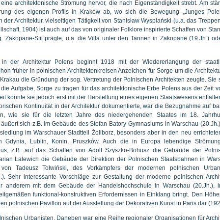
eine architektonische Strömung hervor, die nach Eigenständigkeit strebt. Am stä
erung des eigenen Profils in Kraków ab, wo sich die Bewegung „Junges Pole
 der Architektur, vielseitigen Tätigkeit von Stanisław Wyspiański (u.a. das Trepp
schaft, 1904) ist auch auf das von originaler Folklore inspirierte Schaffen von Sta
. Zakopane-Stil prägte, u.a. die Villa unter den Tannen in Zakopane (19.Jh.) od
 in der Architektur Polens beginnt 1918 mit der Wiedererlangung der staatl
chon früher in polnischen Architektenkreisen Anzeichen für Sorge um die Architekt
rakau die Gründung der sog. Vertretung der Polnischen Architekten zeugte. Sie s
ie Aufgabe, Sorge zu tragen für das architektonische Erbe Polens aus der Zeit v
eit konnte sie jedoch erst mit der Herstellung eines eigenen Staatswesens entfalte
torischen Kontinuität in der Architektur dokumentierte, war die Bezugnahme auf b
nen, wie sie für die letzten Jahre des niedergehenden Staates im 18. Jahrhu
 äußert sich z.B. im Gebäude des Stefan-Batory-Gymnasiums in Warschau (20.Jh.
iedlung im Warschauer Stadtteil Żoliborz, besonders aber in den neu errichtet
 Gdynia, Lublin, Konin, Pruszków. Auch die in Europa lebendige Strömun
 aus, z.B. auf das Schaffen von Adolf Szyszko-Bohusz die Gebäude der Polni
arian Lalewich die Gebäude der Direktion der Polnischen Staatsbahnen in War
t von Tadeusz Tołwiński, des Vorkämpfers der modernen polnischen Urbani
. Sehr interessante Vorschläge zur Gestaltung der moderne polnischen Archit
unter anderem mit dem Gebäude der Handelshochschule in Warschau (20.Jh.), 
eitgemäßen funktional-konstruktiven Erfordernissen in Einklang bringt. Den Höh
 den polnischen Pavillon auf der Ausstellung der Dekorativen Kunst in Paris dar (192
lnischen Urbanisten. Daneben war eine Reihe regionaler Organisationen für Archi