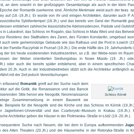
st, an dem sowohl in der großzügigen Gesamtanlage als auch in der klein Pavi
poche der Romantik zuerkenne sind. Ähnliche Merkmale weist auch der twas sp
y auf (18.-19.Jh.). Er wurde von ihr und einigen Architekten, darunter auch P. A
ssizistische Sybillentempel (18.Jh.) und das bereits von Geist der Romantik ge
dessen entstehen zahlreiche klassizistische Adelsresidenzen, Paläste und Gutshö
oss in Lubastroń, das Schloss im Rogalin, das Schloss in Mała Wieś und das Belved
 zur Residenz des Statthalters des Zaren, des Fürsten Konstantin, umgebaut wur
d auch viele gemeinnützige Gebäude wie das Rathaus und die Post in Łowich (19.
ek der Familie Raczyński in Poznań (19.Jh.). Die erste Hälfte des 19. Jahrhunderts i
g der bis heute existierenden Industriezentren, so z.B. der Webe-reien im Raum
nissen der Weber orientierten Siedlungsbau in Nowe Miasto (19. Jh.) ode
.Jh.) oder auch die bereits später entstehend, aber in einem spezifischen Char
em 20.Jh. Auch in der Industriebetrieben stützt sich die Architektur anfänglich a
rfährt mit der Zeit jedoch Vereinfachungen.
en erfassend
Romantik
greift auf der Suche nach dem
ektur auf die Gotik, die Renaissance und das Barock
orisierenden Stile hervor wie Neogotik, Neorenaissance
Schloss Kórnik
iebige Zusammensetzung in einem Bauwerk sie
e. Beispiele für die Neogotik sind die Kirche und das Schloss im Kórnik (19.Jh.
Jagiellonen-Universität und das Czartoryski–Museum in Krakau (19.Jh.). 
sche Architektur geben die Häuser in der Piotrowska–Straße in Łódź (19.-20.Jh.).
konsequentere Suche nach Neuem, die bei dem in Europa aufkommenden
Jugen
des Alten Theaters (20.Jh.) und die Häuserreihe in der Retoryka-Straße in K