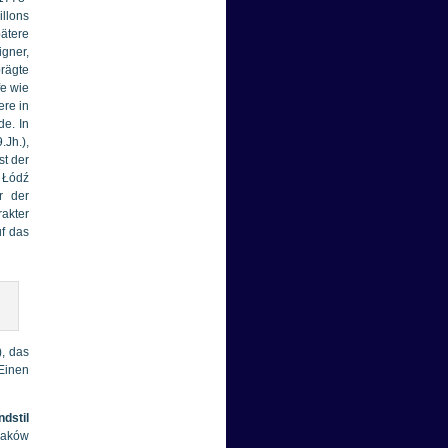
llons
ätere
igner,
prägte
fe wie
ere in
de. In
Jh.),
st der
 Łódź
r der
akter
uf das
), das
Einen
dstil
raków