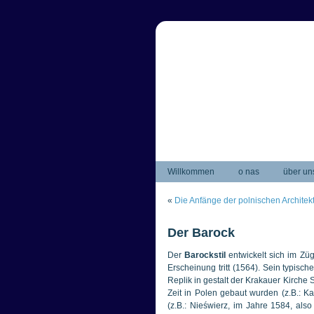
Willkommen
o nas
über un
«
Die Anfänge der polnischen Architek
Der Barock
Der
Barockstil
entwickelt sich im Z
Erscheinung tritt (1564). Sein typisc
Replik in gestalt der Krakauer Kirche S
Zeit in Polen gebaut wurden (z.B.: K
(z.B.: Nieświerz, im Jahre 1584, als