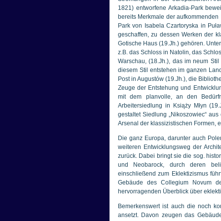
1821) entworfene Arkadia-Park bewei
bereits Merkmale der aufkommenden E
Park von Isabela Czartoryska in Puław
geschaffen, zu dessen Werken der kla
Gotische Haus (19.Jh.) gehören. Unter
z.B. das Schloss in Natolin, das Schl
Warschau, (18.Jh.), das im neum Stil
diesem Stil entstehen im ganzen Lan
Post in Augustów (19.Jh.), die Biblioth
Zeuge der Entstehung und Entwicklun
mit dem planvolle, an den Bedürf
Arbeitersiedlung in Książy Młyn (19
gestaltet Siedlung „Nikoszowiec“ aus d
Arsenal der klassizistischen Formen, e
Die ganz Europa, darunter auch Pol
weiteren Entwicklungsweg der Archit
zurück. Dabei bringt sie die sog. hist
und Neobarock, durch deren bel
einschließend zum Eklektizismus führt
Gebäude des Collegium Novum der 
hervorragenden Überblick über eklekti
Bemerkenswert ist auch die noch 
ansetzt. Davon zeugen das Gebäude 