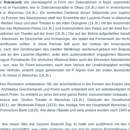
der
Rokokostil
, der überwiegend in Form von Dekorationen in freier, asymmetri
es in Fassaden, wie in Zisterzienserabtei in Oliwa (18.Jh.) oder in Innenräume
k in Warschau (18.Jh.). Ein wertvolles Denkmal dieser Stilperiode und zugleic
on zu Formen des Klassizismus stellt das Ensemble des Łazienki-Parks in Warscha
Weißen Haus und dem Theater in der Alten Orangerie (18.Jh.) mit der illusionist
über das Myślewicki-Palais (18.Jh.) und insbesondere den Palais auf der Insel bis 
eptionen am Theater auf der Insel (18.Jh.). Die auf der Bühne aufgestellten künst
nteressen an Geschichte und Archäologie, die später die Formenwelt der Archit
eeinflussen sollten. In diese Periode fällt auch der Umbau der Innenräum
), nach den Zerstörungen des zweiten Weltkriegs wiederauf-gebaut von Bogusł
 wie an den Łazienki-Objekten, unter dem außerordentlich engagierten Mäzena
 August Poniatowski. Ein ähnliches Mäzenat übten auch die führenden Adelsfamili
u.a. aus, was für Polen besonders nach dem Verlust der Unabhängigkeit wichtig
hrer Vertreter, entwirft sogar gemeinsam mit P. Aigner eine der ersten klassizist
 St. Annen in Warschau (18.Jh.).
chen Revolution entstandene Stil, der anschließend in die Formen des Empire üb
r Architektur Griechenlands und Roms sucht, entwickelt sich am selbständigsten 
eich Polen. So entsteht zu jener Zeit eine ganze Reihe monumentaler Gebäude, 
 Gorazzi war: Großes Theater in Warschau (19.Jh.), Gebäude der Gesellschaf
 (1821), der Mostowski-Palast (1823), das heutige Amt der Hauptstadt Warschau 
Polnischen Bank (1828). Alle diese Objekte und viele andere wurden nach 1945 w
r des neuen Stils war Szymon Bodumił Zug. Er hatte sich ausführlich mit den 
itektur beschäftigt, was unter anderem der von ihm für Helena Radziwłłówna (