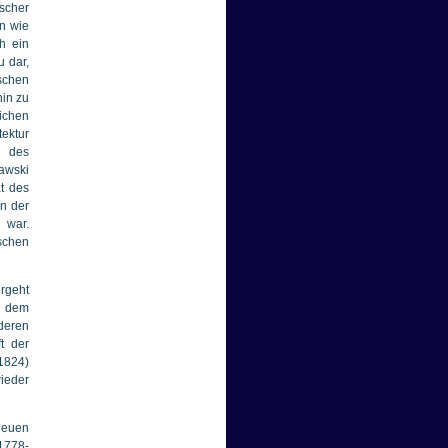
scher
n wie
h ein
u dar,
ischen
hin zu
lichen
ektur
e des
awski
t des
en der
 war.
ischen
ergeht
in dem
deren
t der
(1824)
ieder
neuen
1778-