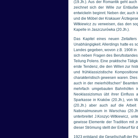
(19.Jh.). Aus der Romantik geht auch 
zeichnet sich der Wille zur Entäuß
entwickeln beginnt. Neben der, auch in
und die Möbel der Krakauer Ärztegesell
Witkiewicz zu verweisen, das den sog
Kapelle in Jaszczurówka (20.Jh.).
Das Kapitel eines neuen Zeitalters
Unabhängigkeit. Allerdings hatte es s
Landes gegeben, wovon z.B. 1908 in K
sich neben Fragen des Berufsstandes d
Teilung Polens. Eine praktische Tätigk
erste Tendenz, die den Willen zur his
und frühklassizistische Kompositio
charakteristisch gewesen waren. Dies
auch in der meierhöfischen“ Beamtens
mehrfach umgebauten Bahnhöfen in
Neoklassizismus übt ihrer Einfluss
Sparkasse in Kraków (20.Jh.), von M
(20.Jh.) aber auch auf die Arbei
Nationalmuseum in Warschau (20.Jh.)
unterbreitet J.Koszyc-Witkiewicz, 
gewisse Elemente der Tradition mit z
dieser Strömung stellt der Entwurf für
1923 entstand die Gesellschaft der Po