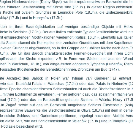
er Region Niederschlesien (Dolny Śląsk), wo ihre repräsentativsten Bauwerke die h
des früheren Jesuitenkolleg mit Kirche sind (17.Jh.). In dieser Region entstehe
Kirche mit ovalem Grundriss in Legnickie Pole (18.Jh.), die Zisterzienserkirc
ubiąż (17.Jh.) und in Henryków (17.Jh.).
den in ihren Baumöglichkeiten auf weniger beständige Objekte mit Holzsk
rche in Świdnica (17.Jh.). Der aus Italien entlehnte Typ der Jesuitenkirche wird in 
mit entsprechenden Modifikationen wiederholt (Kalisz, 16.Jh.). Ebenfalls aus Italie
della Salute, stammt die Konzeption des zentralen Grundrisses mit dem Kapellen
um ovalen Grundriss abgewandelt, so in der Gruppe der Lubliner Kirche nach dem E
8.Jh.). Die für das Barock charakteristische Formen-bewegtheit mit ihrem Licht
uptfassade der Kirche exponiert, z.B. in Form von Säulen, die aus der Wandf
nnen in Warschau, 18.Jh.), von einge-stuften doppelten Tympana (Lubartów, Pfarr
Fassaden (Klosterkirche der Benediktinerinnen, Drohiczyn am Bug, 1747).
vste Architekt des Barock in Polen war Tylman van Gameren; Er entwarf
wie das Krasiński-Palais in Warschau (17.Jh.) oder das Palais in Nieborów (17
diese Epoche charakteristischen Schlossbauten ist auch die Bischofsresidenz in 
, mit vier Ecktürmen zu erwähnen. Ferner gehören dazu das später mehrfach erwe
ńcut (17.Jh.) oder das im Barockstil umgebaute Schloss in Wiśnicz Nowy (17.Jh.
ss in Żagań sowie auf das im Barockstil umgebaute Schloss
Fürstenstein
(Ksią
 repräsentative Bauwerke die Bischofsresidenz in Oliwa (18.Jh.) mit dem in dem
de solche Schloss- und Gartenkom-positionen, angelegt nach dem Vorbild Versa
n diese Stils, wie das Schlossensemble in Wilanów (17.Jh.) und in Białystok (18
n Podlasie bezeichnet wird.