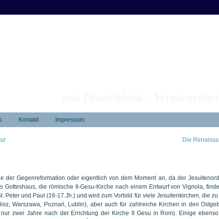
ver
und Deutschland – Vergangenhei
s
Kontakt
Impressum
tur
Die Renaiss
üge der Gegenreformation oder eigentlich von dem Moment an, da der Jesuitenord
hes Gotteshaus, die römische II-Gesu-Kirche nach einem Entwurf von Vignola, finde
t. Peter und Paul (16-17.Jh.) und wird zum Vorbild für viele Jesuitenkirchen, die zu
alisz, Warszawa, Poznań, Lublin), aber auch für zahlreiche Kirchen in den Ostge
o nur zwei Jahre nach der Errichtung der Kirche II Gesu in Rom). Einige ebens