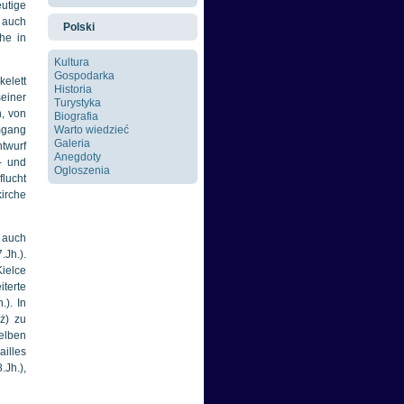
eutige
n auch
Polski
he in
Kultura
Gospodarka
elett
Historia
seiner
Turystyka
n, von
Biografia
umgang
Warto wiedzieć
Galeria
ntwurf
Anegdoty
- und
Ogloszenia
lucht
kirche
 auch
.Jh.).
Kielce
iterte
). In
ż
)
zu
selben
illes
.Jh.),