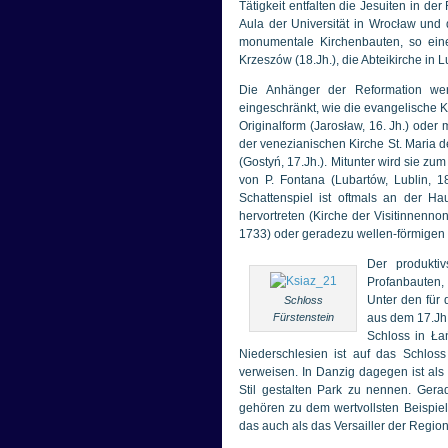
Tätigkeit entfalten die Jesuiten in d
Aula der Universität in Wrocław und 
monumentale Kirchenbauten, so eine 
Krzeszów (18.Jh.), die Abteikirche in L
Die Anhänger der Reformation wer
eingeschränkt, wie die evangelische Ki
Originalform (Jarosław, 16. Jh.) oder 
der venezianischen Kirche St. Maria 
(Gostyń, 17.Jh.). Mitunter wird sie z
von P. Fontana (Lubartów, Lublin, 1
Schattenspiel ist oftmals an der Ha
hervortreten (Kirche der Visitinnenno
1733) oder geradezu wellen-förmigen 
Der produkti
Profanbauten, 
Unter den für 
Schloss
Fürstenstein
aus dem 17.Jh.
Schloss in Ła
Niederschlesien ist auf das Schlo
verweisen. In Danzig dagegen ist als
Stil gestalten Park zu nennen. Gera
gehören zu dem wertvollsten Beispiele
das auch als das Versailler der Regio