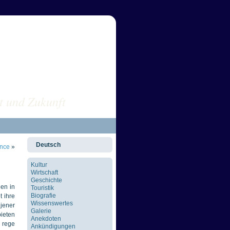
sus POLEN
t und Zukunft
Deutsch
ance
»
Kultur
Wirtschaft
Geschichte
en in
Touristik
Biografie
t ihre
Wissenswertes
 jener
Galerie
bieten
Anekdoten
o rege
Ankündigungen