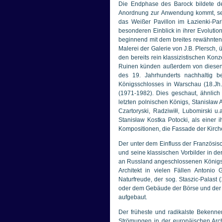
Die Endphase des Barock bildete 
Anordnung zur Anwendung kommt, sei 
das Weißer Pavillon im Łazienki-Par
besonderen Einblick in ihrer Evoluti
beginnend mit dem breites rewähnten 
Malerei der Galerie von J.B. Plersch, 
den bereits rein klassizistischen Konz
Ruinen künden außerdem von diesen I
des 19. Jahrhunderts nachhaltig b
Königsschlosses in Warschau (18.Jh.
(1971-1982). Dies geschaut, ähnlich
letzten polnischen Königs, Stanisław
Czartoryski, Radziwiłł, Lubomirski 
Stanisław Kostka Potocki, als einer i
Kompositionen, die Fassade der Kirche
Der unter dem Einfluss der Französis
und seine klassischen Vorbilder in de
an Russland angeschlossenen Königsr
Architekt in vielen Fällen Antonio
Naturfreude, der sog. Staszic-Palast
oder dem Gebäude der Börse und der 
aufgebaut.
Der früheste und radikalste Bekenne
Strömungen in der europäischen Arch