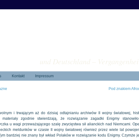
ver
und Deutschland – Vergangenhei
s
Kontakt
Impressum
lazne
Pod znakiem Afro
lnym i trwającym aż do dzisiaj odtajnianiu archiwów II wojny światowej, hist
 materiały zgodnie stwierdzają, że rozwiązanie zagadki Enigmy stanowiło
czka u wagi przeważającego szalę zwycięstwa sił alianckich nad Niemcami. Ope
ieckich meldunków w czasie II wojny światowej również przez wiele lat powoje
. Tym bardziej nie znany był wkład Polaków w rozwiązanie kodu Enigmy. Czymże j