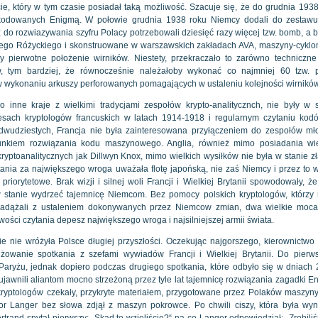
e, który w tym czasie posiadał taką możliwość. Szacuje się, że do grudnia 193
 kodowanych Enigmą. W połowie grudnia 1938 roku Niemcy dodali do zestaw
do rozwiazywania szyfru Polacy potrzebowali dziesięć razy więcej tzw. bomb, a b
zego Różyckiego i skonstruowane w warszawskich zakładach AVA, maszyny-cyklom
y pierwotne położenie wirników. Niestety, przekraczało to zarówno techniczne 
w, tym bardziej, że równocześnie należałoby wykonać co najmniej 60 tzw. p
w wykonaniu arkuszy perforowanych pomagających w ustaleniu kolejności wirników
inne kraje z wielkimi tradycjami zespołów krypto-analitycznch, nie były w s
sach kryptologów francuskich w latach 1914-1918 i regularnym czytaniu kod
 dwudziestych, Francja nie była zainteresowana przyłączeniem do zespołów mł
unkiem rozwiązania kodu maszynowego. Anglia, również mimo posiadania wie
w kryptoanalitycznych jak Dillwyn Knox, mimo wielkich wysiłków nie była w stanie 
ania za największego wroga uważała flotę japońską, nie zaś Niemcy i przez to w
orytetowe. Brak wizji i silnej woli Francji i Wielkiej Brytanii spowodowały, że
i w stanie wydrzeć tajemnicę Niemcom. Bez pomocy polskich kryptologów, którzy
adążali z ustaleniem dokonywanych przez Niemcow zmian, dwa wielkie moca
ści czytania depesz największego wroga i najsilniejszej armii świata.
pie nie wróżyła Polsce długiej przyszłości. Oczekując najgorszego, kierownictwo
owanie spotkania z szefami wywiadów Francji i Wielkiej Brytanii. Do pierw
Paryżu, jednak dopiero podczas drugiego spotkania, które odbyło się w dniach 
jawnili aliantom mocno strzeżoną przez tyle lat tajemnicę rozwiązania zagadki E
ryptologów czekały, przykryte materiałem, przygotowane przez Polaków maszyny
jor Langer bez słowa zdjął z maszyn pokrowce. Po chwili ciszy, która była wyn