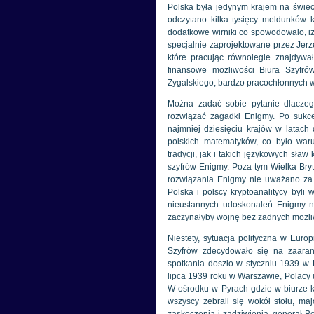
Polska była jedynym krajem na świeci
odczytano kilka tysięcy meldunków
dodatkowe wirniki co spowodowalo, iż 
specjalnie zaprojektowane przez Jer
które pracując równolegle znajdywał
finansowe możliwości Biura Szyfró
Zygalskiego, bardzo pracochłonnych 
Można zadać sobie pytanie dlaczego 
rozwiązać zagadki Enigmy. Po sukce
najmniej dziesięciu krajów w latach
polskich matematyków, co było war
tradycji, jak i takich językowych sła
szyfrów Enigmy. Poza tym Wielka Bryt
rozwiązania Enigmy nie uważano za pri
Polska i polscy kryptoanalitycy byl
nieustannych udoskonaleń Enigmy n
zaczynałyby wojnę bez żadnych możliwo
Niestety, sytuacja polityczna w Euro
Szyfrów zdecydowało się na zaaranż
spotkania doszło w styczniu 1939 w 
lipca 1939 roku w Warszawie, Polacy u
W ośrodku w Pyrach gdzie w biurze k
wszyscy zebrali się wokół stołu, ma