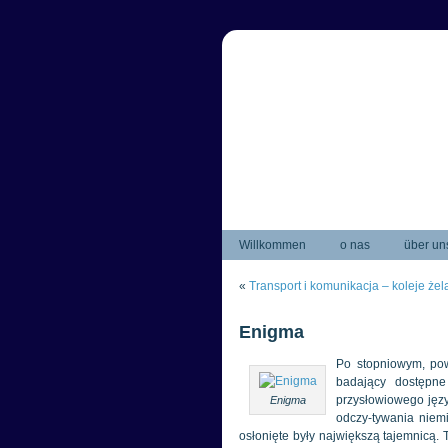
Willkommen
o nas
über un
«
Transport i komunikacja – koleje że
Enigma
Po stopniowym, powo
badający dostępne
przysłowiowego języ
Enigma
odczy-tywania niem
osłonięte były największą tajemnicą