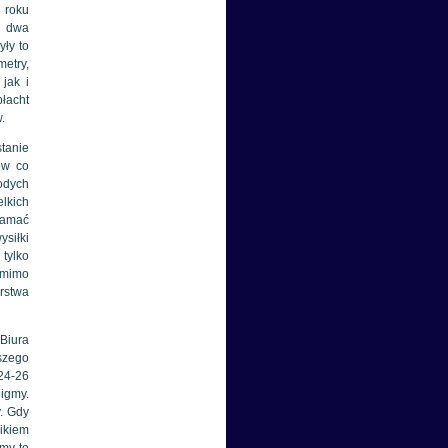
8 roku
u dwa
yły to
etry,
jak i
łacht
.
tanie
ów co
odych
lkich
złamać
ysiłki
 tylko
 mimo
rstwa
 Biura
szego
24-26
nigmy.
. Gdy
ikiem