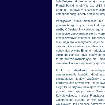
była
Enigma
, jak doszło do jej rozw
Francji, Polski i Anglii? W roku 1918
Enigma. Planowanymi użytkownikami
korespondencję, poczty oraz inne inst
Początkowo armia niemiecka nie 
powszechnego w tym czasie kodu ręczn
służby Królestwa Brytyjskiego regula
niemieckie zdecydowało się na wpr
przekazywanych informacji. Ulepszona
roku, najpierw w marynarce wojennej,
cywilnej, którą można było wtenczas 
nabywając cywilną Enigmę i adaptując
służb specjalnych innych krajów jej 
to dla potrzeb rozrastającej się Re
centralkę, która w niepomierny sposób
Krótko po odzyskaniu niepodległoś
zorganizowania komórki, której za
sąsiadujących krajów. Właściwym c
porucznik Jan Kowalewski, utalentow
niego Biuro Szyfrów, działające w r
postaci odradzających się w Niemc
Kowalewskiego, majora Franciszk
zachodniego sąsiada. W tych waru
wojskowych, jak i bieżące potrzeby,