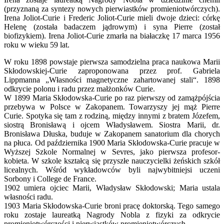
(przyznaną za syntezy nowych pierwiastków promieniotwórczych).
Irena Joliot-Curie i Frederic Joliot-Curie mieli dwoje dzieci: córkę
Helenę (została badaczem jądrowym) i syna Pierre (został
biofizykiem). Irena Joliot-Curie zmarła na białaczkę 17 marca 1956
roku w wieku 59 lat.
W roku 1898 powstaje pierwsza samodzielna praca naukowa Marii
Skłodowskiej-Curie zaproponowana przez prof. Gabriela
Lippmanna „Własności magnetyczne zahartowanej stali“. 1898
odkrycie polonu i radu przez małżonków Curie.
W 1899 Maria Skłodowska-Curie po raz pierwszy od zamążpójścia
przebywa w Polsce w Zakopanem. Towarzyszy jej mąż Pierre
Curie. Spotyka się tam z rodziną, między innymi z bratem Józefem,
siostrą Bronisławą i ojcem Władysławem. Siostra Marii, dr.
Bronisława Dłuska, buduje w Zakopanem sanatorium dla chorych
na płuca. Od października 1900 Maria Skłodowska-Curie pracuje w
Wyższej Szkole Normalnej w Sevres, jako pierwsza profesor-
kobieta. W szkole kształcą się przyszłe nauczycielki żeńskich szkół
licealnych. Wśród wykładowców byli najwybitniejsi uczeni
Sorbony i College de France.
1902 umiera ojciec Marii, Władysław Skłodowski; Maria ustala
własności radu.
1903 Maria Skłodowska-Curie broni pracę doktorską. Tego samego
roku zostaje laureatką Nagrody Nobla z fizyki za odkrycie
promieniotwórczości i pierwiastków promieniotwórczych.