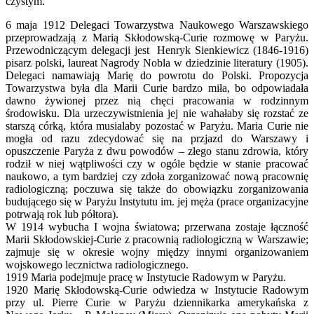
czystym.
6 maja 1912 Delegaci Towarzystwa Naukowego Warszawskiego
przeprowadzają z Marią Skłodowską-Curie rozmowę w Paryżu.
Przewodniczącym delegacji jest Henryk Sienkiewicz (1846-1916)
pisarz polski, laureat Nagrody Nobla w dziedzinie literatury (1905).
Delegaci namawiają Marię do powrotu do Polski. Propozycja
Towarzystwa była dla Marii Curie bardzo miła, bo odpowiadała
dawno żywionej przez nią chęci pracowania w rodzinnym
środowisku. Dla urzeczywistnienia jej nie wahałaby się rozstać ze
starszą córką, która musialaby pozostać w Paryżu. Maria Curie nie
mogła od razu zdecydować się na przjazd do Warszawy i
opuszczenie Paryża z dwu powodów – złego stanu zdrowia, który
rodził w niej wątpliwości czy w ogóle będzie w stanie pracować
naukowo, a tym bardziej czy zdoła zorganizować nową pracownię
radiologiczną; poczuwa się także do obowiązku zorganizowania
budującego się w Paryżu Instytutu im. jej męża (prace organizacyjne
potrwają rok lub półtora).
W 1914 wybucha I wojna światowa; przerwana zostaje łączność
Marii Skłodowskiej-Curie z pracownią radiologiczną w Warszawie;
zajmuje się w okresie wojny między innymi organizowaniem
wojskowego lecznictwa radiologicznego.
1919 Maria podejmuje pracę w Instytucie Radowym w Paryżu.
1920 Marię Skłodowską-Curie odwiedza w Instytucie Radowym
przy ul. Pierre Curie w Paryżu dziennikarka amerykańska z