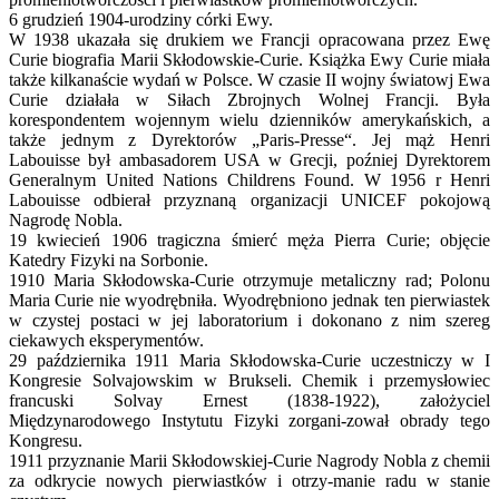
6 grudzień 1904-urodziny córki Ewy.
W 1938 ukazała się drukiem we Francji opracowana przez Ewę
Curie biografia Marii Skłodowskie-Curie. Książka Ewy Curie miała
także kilkanaście wydań w Polsce. W czasie II wojny światowj Ewa
Curie działała w Siłach Zbrojnych Wolnej Francji. Była
korespondentem wojennym wielu dzienników amerykańskich, a
także jednym z Dyrektorów „Paris-Presse“. Jej mąż Henri
Labouisse był ambasadorem USA w Grecji, poźniej Dyrektorem
Generalnym United Nations Childrens Found. W 1956 r Henri
Labouisse odbierał przyznaną organizacji UNICEF pokojową
Nagrodę Nobla.
19 kwiecień 1906 tragiczna śmierć męża Pierra Curie; objęcie
Katedry Fizyki na Sorbonie.
1910 Maria Skłodowska-Curie otrzymuje metaliczny rad; Polonu
Maria Curie nie wyodrębniła. Wyodrębniono jednak ten pierwiastek
w czystej postaci w jej laboratorium i dokonano z nim szereg
ciekawych eksperymentów.
29 października 1911 Maria Skłodowska-Curie uczestniczy w I
Kongresie Solvajowskim w Brukseli. Chemik i przemysłowiec
francuski Solvay Ernest (1838-1922), założyciel
Międzynarodowego Instytutu Fizyki zorgani-zował obrady tego
Kongresu.
1911 przyznanie Marii Skłodowskiej-Curie Nagrody Nobla z chemii
za odkrycie nowych pierwiastków i otrzy-manie radu w stanie