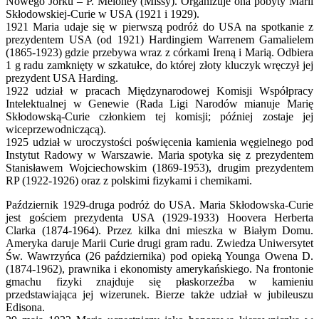
Nowego Jorku – P. Meloney (Missy). Organizuje ona pobyty Marii
Skłodowskiej-Curie w USA (1921 i 1929).
1921 Maria udaje się w pierwszą podróż do USA na spotkanie z
prezydentem USA (od 1921) Hardingiem Warrenem Gamalielem
(1865-1923) gdzie przebywa wraz z córkami Ireną i Marią. Odbiera
1 g radu zamknięty w szkatułce, do której złoty kluczyk wręczył jej
prezydent USA Harding.
1922 udział w pracach Międzynarodowej Komisji Współpracy
Intelektualnej w Genewie (Rada Ligi Narodów mianuje Marię
Skłodowską-Curie członkiem tej komisji; później zostaje jej
wiceprzewodniczącą).
1925 udział w uroczystości poświęcenia kamienia węgielnego pod
Instytut Radowy w Warszawie. Maria spotyka się z prezydentem
Stanisławem Wojciechowskim (1869-1953), drugim prezydentem
RP (1922-1926) oraz z polskimi fizykami i chemikami.
Październik 1929-druga podróż do USA. Maria Skłodowska-Curie
jest gościem prezydenta USA (1929-1933) Hoovera Herberta
Clarka (1874-1964). Przez kilka dni mieszka w Białym Domu.
Ameryka daruje Marii Curie drugi gram radu. Zwiedza Uniwersytet
Św. Wawrzyńca (26 października) pod opieką Younga Owena D.
(1874-1962), prawnika i ekonomisty amerykańskiego. Na frontonie
gmachu fizyki znajduje się płaskorzeźba w kamieniu
przedstawiająca jej wizerunek. Bierze także udział w jubileuszu
Edisona.