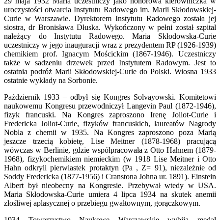
29 maja 1932 Maria uczestniczy jako honorowa kierowniczka w
uroczystości otwarcia Instytutu Radowego im. Marii Skłodowskiej-
Curie w Warszawie. Dyrektorem Instytutu Radowego została jej
siostra, dr Bronisława Dłuska. Wykończony w pełni został szpital
należący do Instytutu Radowego. Maria Skłodowska-Curie
uczestniczy w jego inauguracji wraz z prezydentem RP (1926-1939)
chemikiem prof. Ignacym Mościckim (1867-1946). Uczestniczy
także w sadzeniu drzewek przed Instytutem Radowym. Jest to
ostatnia podróż Marii Skłodowskiej-Curie do Polski. Wiosna 1933
ostatnie wykłady na Sorbonie.
Październik 1933 – odbył się Kongres Solvayowski. Komitetowi
naukowemu Kongresu przewodniczył Langevin Paul (1872-1946),
fizyk francuski. Na Kongres zaproszono Irenę Joliot-Curie i
Fredericka Joliot-Curie, fizyków francuskich, laureatów Nagrody
Nobla z chemii w 1935. Na Kongres zaproszono poza Marią
jeszcze trzecią kobietę, Lise Meitner (1878-1968) pracującą
wówczas w Berlinie, gdzie współpracowała z Otto Hahnem (1879-
1968), fizykochemikiem niemieckim (w 1918 Lise Meitner i Otto
Hahn odkryli pierwiastek protaktyn (Pa , Z= 91), niezależnie od
Soddy Fredericka (1877-1956) i Cranstona Johna ur. 1891). Einstein
Albert był nieobecny na Kongresie. Przebywał wtedy w USA.
Maria Skłodowska-Curie umiera 4 lipca 1934 na skutek anemii
złośliwej aplasycznej o przebiegu gwałtownym, gorączkowym.
1934 Towarzystwo Naukowe Warszawskie wybija medal