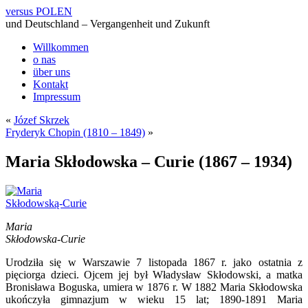
versus POLEN
und Deutschland – Vergangenheit und Zukunft
Willkommen
o nas
über uns
Kontakt
Impressum
«
Józef Skrzek
Fryderyk Chopin (1810 – 1849)
»
Maria Skłodowska – Curie (1867 – 1934)
Maria
Skłodowska-Curie
Urodziła się w Warszawie 7 listopada 1867 r. jako ostatnia z
pięciorga dzieci. Ojcem jej był Władysław Skłodowski, a matka
Bronisława Boguska, umiera w 1876 r. W 1882 Maria Skłodowska
ukończyła gimnazjum w wieku 15 lat; 1890-1891 Maria