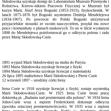
Skłodowska uzyskuje dostęp do Laboratorium Muzeum Przemysłu i
Rolnictwa. Kierow-nikiem Pracowni Fizycznej w Muzeum był
kuzyn Marii, Józef Jerzy Boguski (1853-1933), fizykochemik. W
latach 1875-1876 był Boguski asystentem Dmitrija Mendelejewa
(1834-1907). Po powrocie do Polski Boguski utrzymywał
przyjacielskie stosunki ze swoim nauczycielem, posyłał mu nowe
prace i komunikaty o planach naukowych. To on w liście wysłanym
1898 do Mendelejewa poinformował go o odkryciu polonu i radu
przez Marię Skłodowską-Curie.
1891 wyjazd Marii Skłodowskiej na studia do Paryża
1893 Maria Skłodowska uzyskuje licencjat z fizyki
1894 Maria Skłodowska uzyskuje licencjat z matematyki
26 lipca 1895 małżeństwo Marii Skłodowskiej z Pierre Curie
12 wrzesień 1897 – urodziny córki Ireny
Irena Curie w 1918 uzyskuje licencjat z fizyki; zostaje asystentką
Marii Skłodowskiej-Curie. W 1925 Irena Curie broni pracę
doktorską pt. „Badania nad promieniami alfa polonu“. W 1934 Irena
Joliot-Curie wraz z mężem Frederickiem dokonuje odkrycia
zjawiska sztucznej promieniotwórczości. W 1935 wraz z mężem
Irena zostaje laureatką Nagrody Nobla w dziedzinie chemii