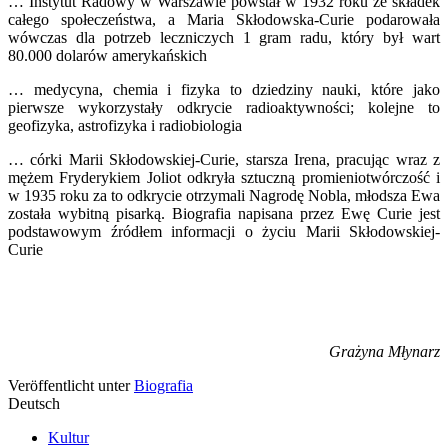
… Instytut Radowy w Warszawie powstał w 1932 roku ze składek
całego społeczeństwa, a Maria Skłodowska-Curie podarowała
wówczas dla potrzeb leczniczych 1 gram radu, który był wart
80.000 dolarów amerykańskich
… medycyna, chemia i fizyka to dziedziny nauki, które jako
pierwsze wykorzystały odkrycie radioaktywności; kolejne to
geofizyka, astrofizyka i radiobiologia
… córki Marii Skłodowskiej-Curie, starsza Irena, pracując wraz z
mężem Fryderykiem Joliot odkryła sztuczną promieniotwórczość i
w 1935 roku za to odkrycie otrzymali Nagrodę Nobla, młodsza Ewa
została wybitną pisarką. Biografia napisana przez Ewę Curie jest
podstawowym źródłem informacji o życiu Marii Skłodowskiej-
Curie
Grażyna Młynarz
Veröffentlicht unter
Biografia
Deutsch
Kultur